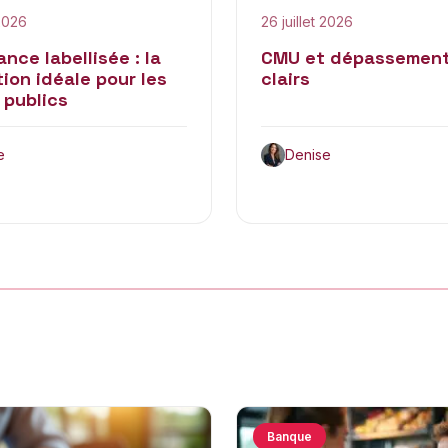
 2026
26 juillet 2026
nce labellisée : la
CMU et dépassement d
ion idéale pour les
clairs
 publics
e
Denise
Banque