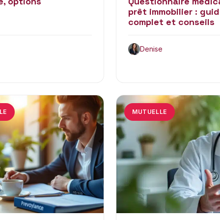
e, options
Questionnaire médic
prêt immobilier : gui
complet et conseils
Denise
LE
MUTUELLE