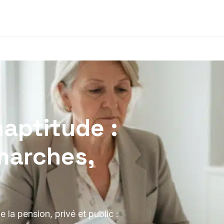
naptitude :
marches,
 la pension, privé et public :