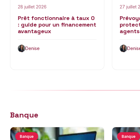
28 juillet 2026
27 juillet
Prêt fonctionnaire à taux 0
Prévoya
: guide pour un financement
protect
avantageux
agents
Denise
Denis
Banque
Banque
Banque