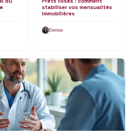
al du
Prêts lissés : comment
de
stabiliser vos mensualités
immobilières
Denise